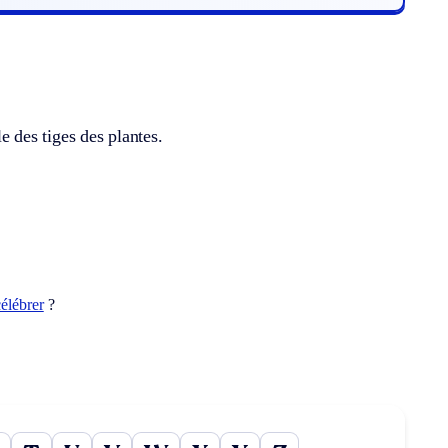
le des tiges des plantes.
élébrer
?