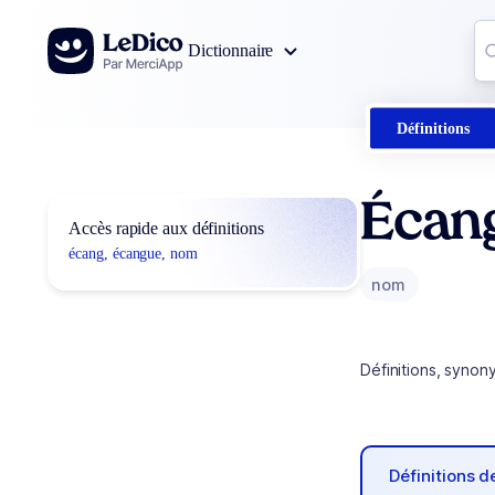
Aller au contenu
Co
Dictionnaire
0
r
Définitions
Écan
Accès rapide aux définitions
écang, écangue, nom
nom
Définitions, synon
Définitions 