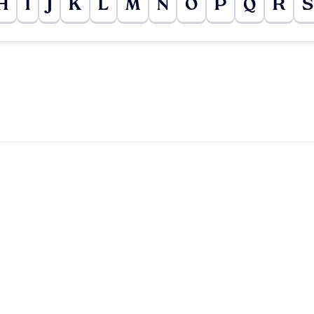
H
I
J
K
L
M
N
O
P
Q
R
S