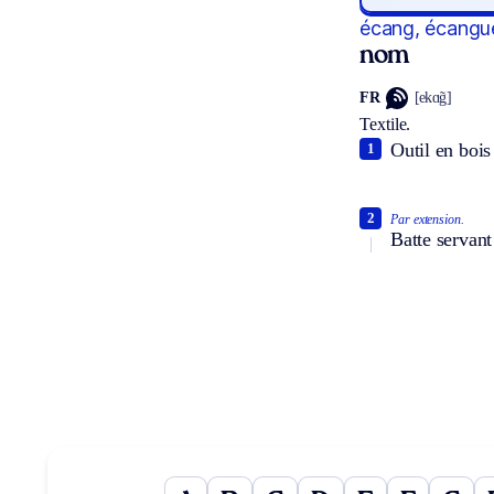
écang, écangu
nom
FR
[ekɑ̃g]
Textile.
Outil en bois 
1
2
Par extension.
Batte servant