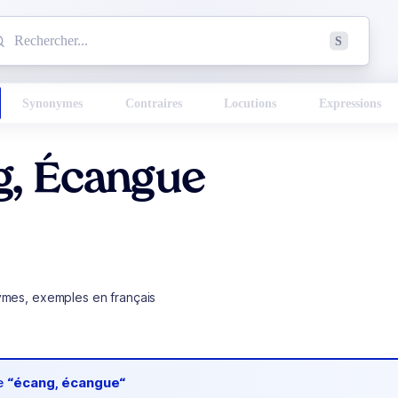
mmencez à chercher un mot dans le dictionnaire :
S
esults found.
Synonymes
Contraires
Locutions
Expressions
g, Écangue
ymes, exemples en français
de
“écang, écangue“