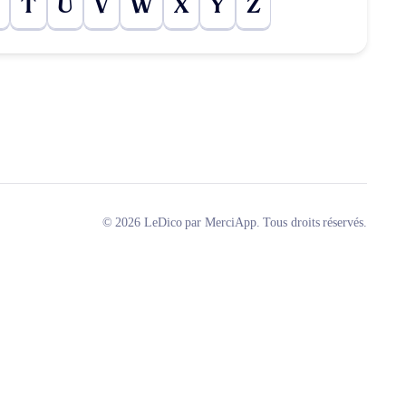
T
U
V
W
X
Y
Z
© 2026 LeDico par MerciApp. Tous droits réservés.