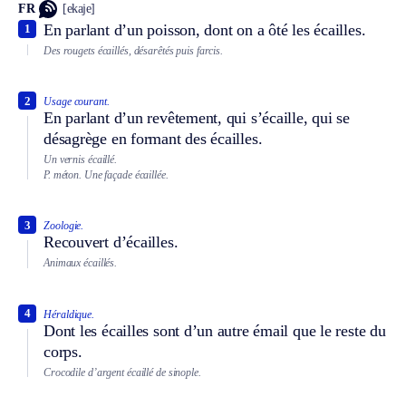
FR
[ekaje]
En parlant d’un poisson, dont on a ôté les écailles.
1
Des rougets écaillés, désarêtés puis farcis.
2
Usage courant.
En parlant d’un revêtement, qui s’écaille, qui se
désagrège en formant des écailles.
Un vernis écaillé.
P. méton.
Une façade écaillée.
3
Zoologie.
Recouvert d’écailles.
Animaux écaillés.
4
Héraldique.
Dont les écailles sont d’un autre émail que le reste du
corps.
Crocodile d’argent écaillé de sinople.