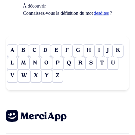
À découvrir
Connaissez-vous la définition du mot
desdites
?
A
B
C
D
E
F
G
H
I
J
K
L
M
N
O
P
Q
R
S
T
U
V
W
X
Y
Z