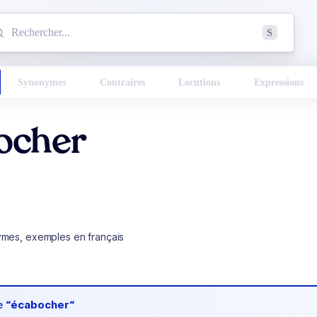
mmencez à chercher un mot dans le dictionnaire :
S
esults found.
Synonymes
Contraires
Locutions
Expressions
ocher
ymes, exemples en français
de
“écabocher“