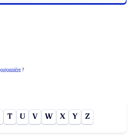
oujonnière
?
T
U
V
W
X
Y
Z