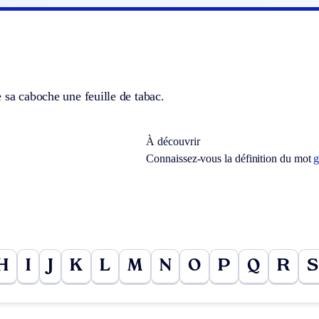
 sa caboche une feuille de tabac.
À découvrir
Connaissez-vous la définition du mot
g
H
I
J
K
L
M
N
O
P
Q
R
S