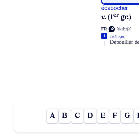
écabocher
er
v. (1
gr.)
FR
[ekabɔʃe]
1
Technique.
Dépouiller de
A
B
C
D
E
F
G