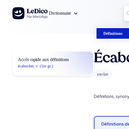
Aller au contenu
Co
Dictionnaire
0
r
Définitions
Écab
Accès rapide aux définitions
écabocher, v. (1er gr.)
verbe
Définitions, synon
Définitions 