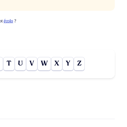
ot
écolo
?
T
U
V
W
X
Y
Z