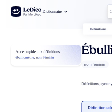
Aller au contenu
Co
Dictionnaire
0
r
Définitions
Ébull
Accès rapide aux définitions
ébulliométrie, nom féminin
nom féminin
Définitions, synon
Définitions 