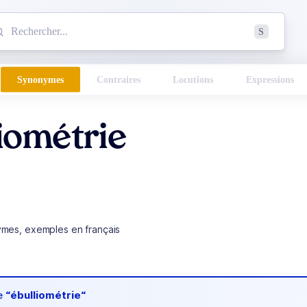
mmencez à chercher un mot dans le dictionnaire :
S
esults found.
Synonymes
Contraires
Locutions
Expressions
iométrie
ymes, exemples en français
de
“ébulliométrie“