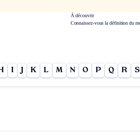
À découvrir
Connaissez-vous la définition du m
H
I
J
K
L
M
N
O
P
Q
R
S