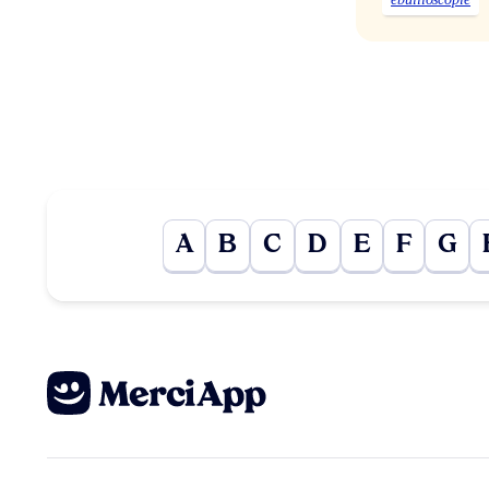
A
B
C
D
E
F
G