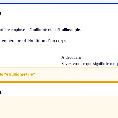
n
t être employés :
ébulliométrie
et
ébullioscopie
.
température d’ébullition d’un corps.
À découvrir
Savez-vous ce que signifie le mot
de
“ébulliométrie“
n
x