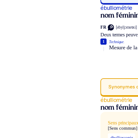
ébulliométrie
nom fémini
FR
[ebyljɔmetʀi]
Deux termes peuven
1
Technique.
Mesure de la 
Synonymes 
ébulliométrie
nom fémini
Sens principau
[Sens commun]
ébullioscopie