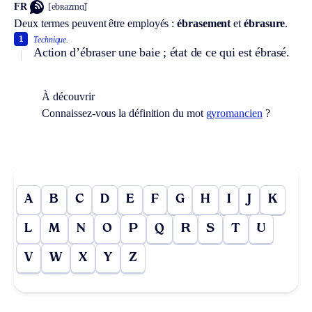
FR
[ebʀazmɑ̃]
Deux termes peuvent être employés :
ébrasement
et
ébrasure
.
1
Technique.
Action d’ébraser une baie ; état de ce qui est ébrasé.
À découvrir
Connaissez-vous la définition du mot
gyromancien
?
A
B
C
D
E
F
G
H
I
J
K
L
M
N
O
P
Q
R
S
T
U
V
W
X
Y
Z