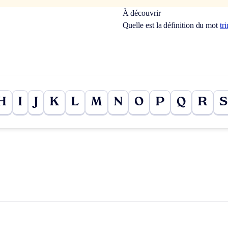
À découvrir
Quelle est la définition du mot
tr
H
I
J
K
L
M
N
O
P
Q
R
S