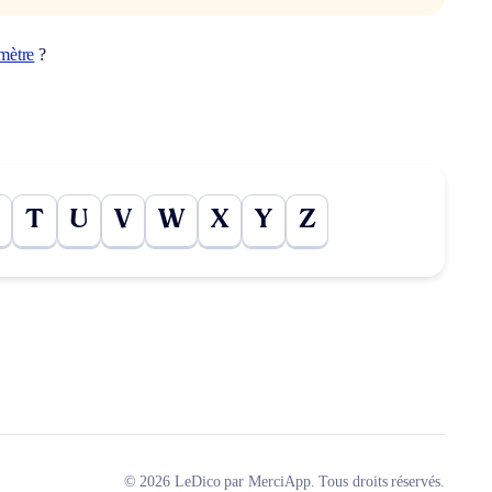
imètre
?
T
U
V
W
X
Y
Z
© 2026 LeDico par MerciApp. Tous droits réservés.