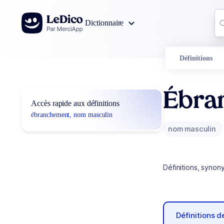
Aller au contenu
Co
Dictionnaire
0
r
Définitions
Ébra
Accès rapide aux définitions
ébranchement, nom masculin
nom masculin
Définitions, synon
Définitions 