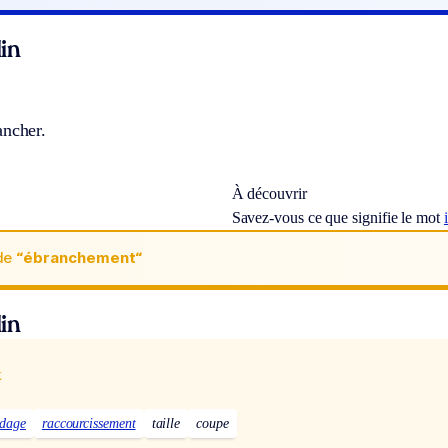
in
ancher.
À découvrir
Savez-vous ce que signifie le mot
de
“ébranchement“
in
x
dage
raccourcissement
taille
coupe