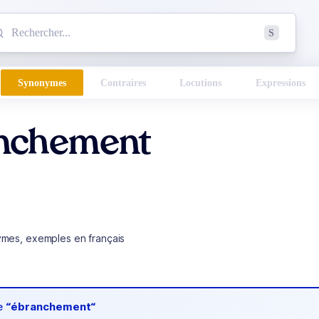
mmencez à chercher un mot dans le dictionnaire :
S
esults found.
Synonymes
Contraires
Locutions
Expressions
nchement
ymes, exemples en français
de
“ébranchement“