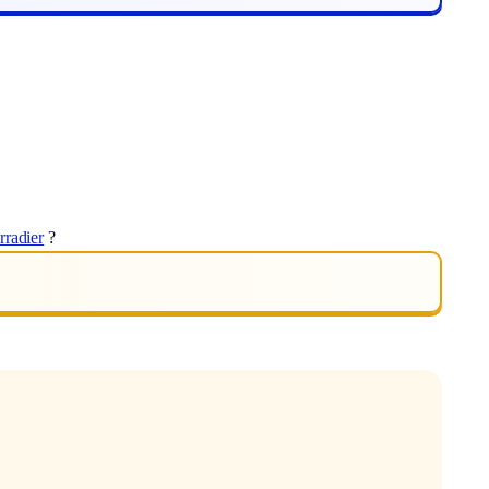
irradier
?