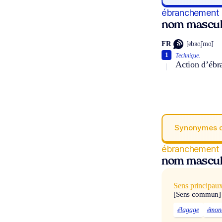
ébranchement
nom mascul
FR
[ebʀɑ̃ʃmɑ̃]
1
Technique.
Action d’ébr
Synonymes 
ébranchement
nom mascul
Sens principau
[Sens commun]
élagage
émon