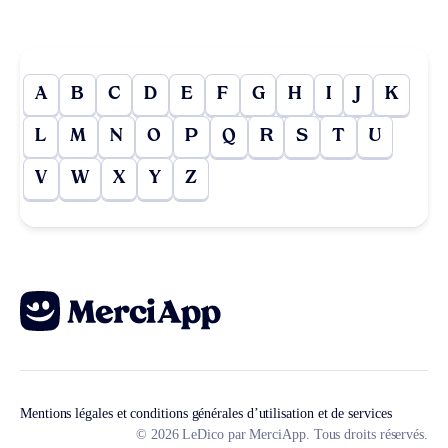
A
B
C
D
E
F
G
H
I
J
K
L
M
N
O
P
Q
R
S
T
U
V
W
X
Y
Z
Mentions légales et conditions générales d’utilisation et de services
© 2026 LeDico par MerciApp. Tous droits réservés.