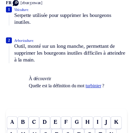
FR
[ebuʀʒɔnwaʀ]
1
Viticulture.
Serpette utilisée pour supprimer les bourgeons
inutiles.
2
Arboriculture.
Outil, monté sur un long manche, permettant de
supprimer les bourgeons inutiles difficiles à atteindre
à la main.
À découvrir
Quelle est la définition du mot
turbinier
?
A
B
C
D
E
F
G
H
I
J
K