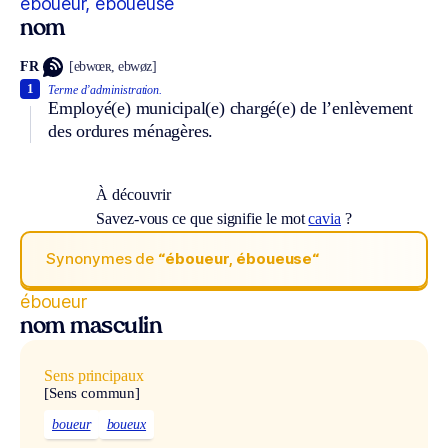
éboueur, éboueuse
nom
FR
[ebwœʀ, ebwøz]
1
Terme d’administration.
Employé(e) municipal(e) chargé(e) de l’enlèvement
des ordures ménagères.
À découvrir
Savez-vous ce que signifie le mot
cavia
?
Synonymes de
“éboueur, éboueuse“
éboueur
nom masculin
Sens principaux
[Sens commun]
boueur
boueux