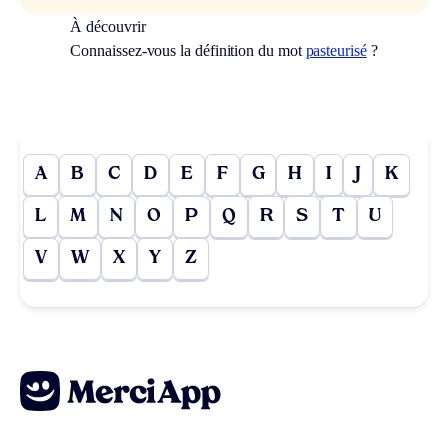
À découvrir
Connaissez-vous la définition du mot
pasteurisé
?
A
B
C
D
E
F
G
H
I
J
K
L
M
N
O
P
Q
R
S
T
U
V
W
X
Y
Z