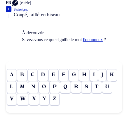
FR
[ebizle]
1
Technique.
Coupé, taillé en biseau.
À découvrir
Savez-vous ce que signifie le mot
floconneux
?
A
B
C
D
E
F
G
H
I
J
K
L
M
N
O
P
Q
R
S
T
U
V
W
X
Y
Z