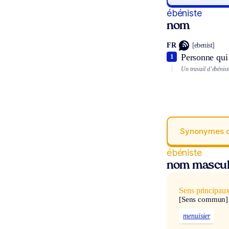
ébéniste
nom
FR
[ebenist]
Personne qui 
1
Un travail d’ébénist
Synonymes 
ébéniste
nom mascul
Sens principau
[Sens commun]
menuisier