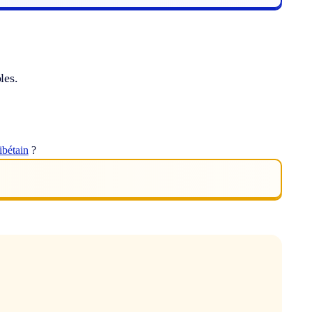
les.
tibétain
?