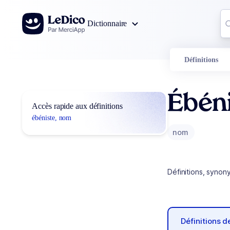
Aller au contenu
Co
Dictionnaire
0
r
Définitions
Ébén
Accès rapide aux définitions
ébéniste, nom
nom
Définitions, synon
Définitions 