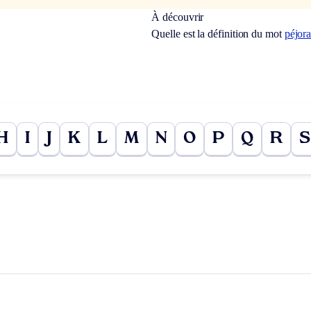
À découvrir
Quelle est la définition du mot
péjor
H
I
J
K
L
M
N
O
P
Q
R
S