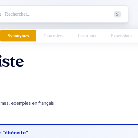
mmencez à chercher un mot dans le dictionnaire :
S
esults found.
Synonymes
Contraires
Locutions
Expressions
iste
ymes, exemples en français
de
“ébéniste“