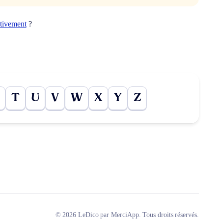
ativement
?
T
U
V
W
X
Y
Z
© 2026 LeDico par MerciApp. Tous droits réservés.