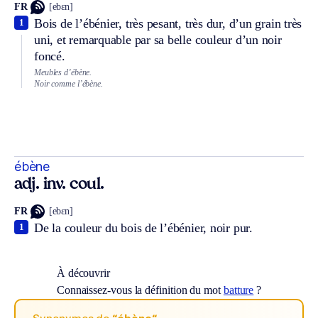
FR
[ebɛn]
Bois de l’ébénier, très pesant, très dur, d’un grain très
1
uni, et remarquable par sa belle couleur d’un noir
foncé.
Meubles d’ébène.
Noir comme l’ébène.
ébène
adj. inv. coul.
FR
[ebɛn]
De la couleur du bois de l’ébénier, noir pur.
1
À découvrir
Connaissez-vous la définition du mot
batture
?