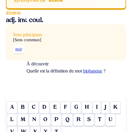
Synonymes de
“ébène“
ébène
adj. inv. coul.
Sens principaux
[Sens commun]
noir
À découvrir
Quelle est la définition du mot
biobanque
?
A
B
C
D
E
F
G
H
I
J
K
L
M
N
O
P
Q
R
S
T
U