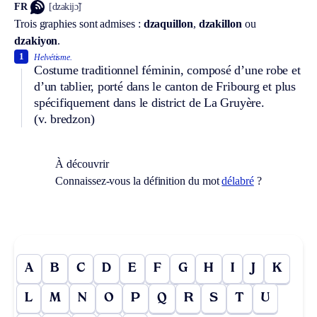
FR
[dzakijɔ̃]
Trois graphies sont admises :
dzaquillon
,
dzakillon
ou
dzakiyon
.
1
Helvétisme.
Costume traditionnel féminin, composé d’une robe et
d’un tablier, porté dans le canton de Fribourg et plus
spécifiquement dans le district de La Gruyère.
(v. bredzon)
À découvrir
Connaissez-vous la définition du mot
délabré
?
A
B
C
D
E
F
G
H
I
J
K
L
M
N
O
P
Q
R
S
T
U