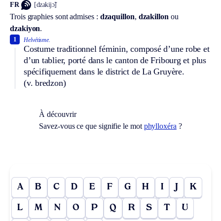
FR
[dzakijɔ̃]
Trois graphies sont admises :
dzaquillon
,
dzakillon
ou
dzakiyon
.
1
Helvétisme.
Costume traditionnel féminin, composé d’une robe et
d’un tablier, porté dans le canton de Fribourg et plus
spécifiquement dans le district de La Gruyère.
(v. bredzon)
À découvrir
Savez-vous ce que signifie le mot
phylloxéra
?
A
B
C
D
E
F
G
H
I
J
K
L
M
N
O
P
Q
R
S
T
U