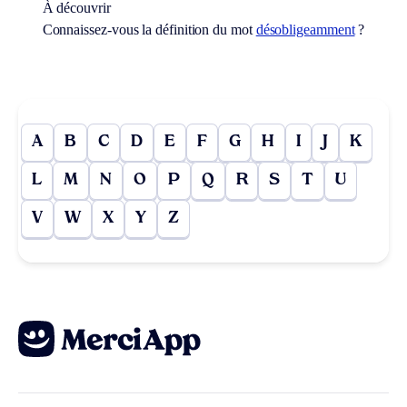
À découvrir
Connaissez-vous la définition du mot
désobligeamment
?
A
B
C
D
E
F
G
H
I
J
K
L
M
N
O
P
Q
R
S
T
U
V
W
X
Y
Z