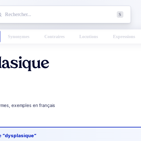
mmencez à chercher un mot dans le dictionnaire :
S
esults found.
Synonymes
Contraires
Locutions
Expressions
lasique
ymes, exemples en français
de
“dysplasique“