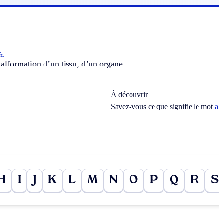
e.
malformation d’un tissu, d’un organe.
À découvrir
Savez-vous ce que signifie le mot
a
H
I
J
K
L
M
N
O
P
Q
R
S