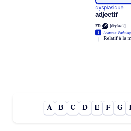
dysplasique
adjectif
FR
[displazik]
1
Anatomie.
Pathologi
Relatif à la 
A
B
C
D
E
F
G