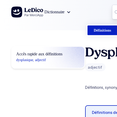
Aller au contenu
Co
Dictionnaire
0
r
Définitions
Dysp
Accès rapide aux définitions
dysplasique, adjectif
adjectif
Définitions, synon
Définitions 