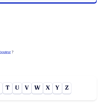
bouteur
?
T
U
V
W
X
Y
Z