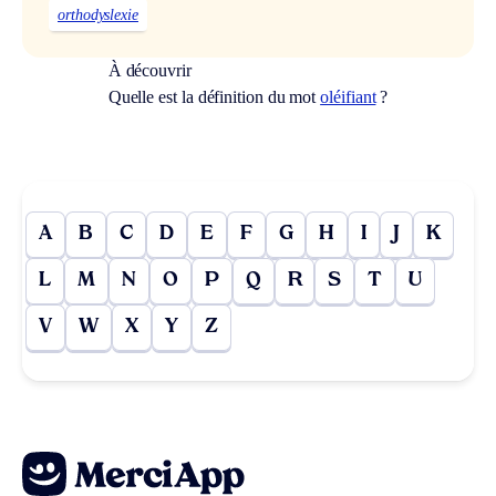
orthodyslexie
À découvrir
Quelle est la définition du mot
oléifiant
?
A
B
C
D
E
F
G
H
I
J
K
L
M
N
O
P
Q
R
S
T
U
V
W
X
Y
Z