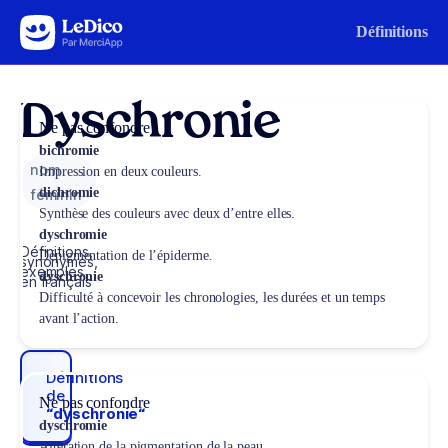
Aller au contenu
Définitions
Dyschronie
Ne pas confondre
bichromie
nom
Impression en deux couleurs.
dichromie
féminin
Synthèse des couleurs avec deux d’entre elles.
dyschromie
Définitions,
Dépigmentation de l’épiderme.
synonymes,
exemples
dyschronie
en français
Difficulté à concevoir les chronologies, les durées et un temps
avant l’action.
Définitions
de
Ne pas confondre
“dyschronie“
dyschromie
Altération de la pigmentation de la peau.