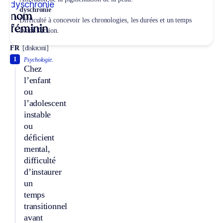
dyschronie
dyschronie
nom
Difficulté à concevoir les chronologies, les durées et un temps
féminin
avant l’action.
FR
[diskʀɔni]
1
Psychologie.
Chez
l’enfant
ou
l’adolescent
instable
ou
déficient
mental,
difficulté
d’instaurer
un
temps
transitionnel
avant