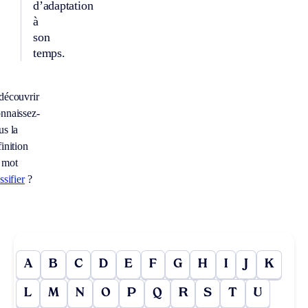
d’adaptation
à
son
temps.
découvrir
nnaissez-
us la
inition
 mot
ssifier
?
A
B
C
D
E
F
G
H
I
J
K
L
M
N
O
P
Q
R
S
T
U