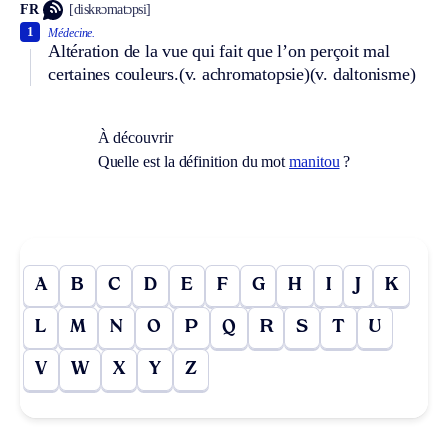
FR
[diskʀɔmatɔpsi]
1
Médecine.
Altération de la vue qui fait que l’on perçoit mal
certaines couleurs.
(v. achromatopsie)
(v. daltonisme)
À découvrir
Quelle est la définition du mot
manitou
?
A
B
C
D
E
F
G
H
I
J
K
L
M
N
O
P
Q
R
S
T
U
V
W
X
Y
Z