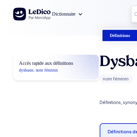
Aller au contenu
Co
Dictionnaire
0
r
Définitions
Dysb
Accès rapide aux définitions
dysbasie, nom féminin
nom féminin
Définitions, synon
Définitions 