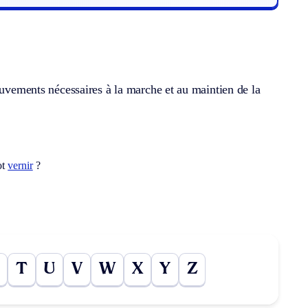
ouvements nécessaires à la marche et au maintien de la
ot
vernir
?
T
U
V
W
X
Y
Z