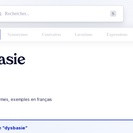
mmencez à chercher un mot dans le dictionnaire :
S
esults found.
Synonymes
Contraires
Locutions
Expressions
asie
ymes, exemples en français
de
“dysbasie“