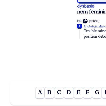
dysbasie
nom fémini
FR
[disbazi]
1
Psychologie.
Médeci
Trouble mineu
position debo
A
B
C
D
E
F
G