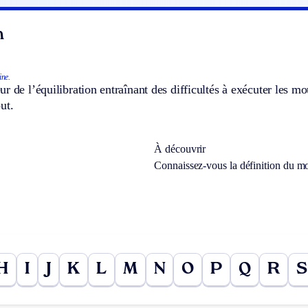
n
ne.
r de l’équilibration entraînant des difficultés à exécuter les m
ut.
À découvrir
Connaissez-vous la définition du m
H
I
J
K
L
M
N
O
P
Q
R
S