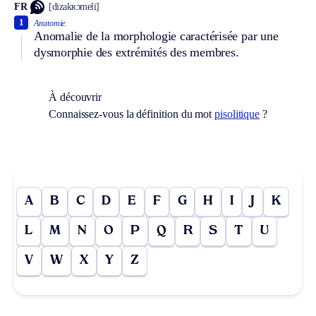
FR
[dizakʀɔmeli]
1
Anatomie.
Anomalie de la morphologie caractérisée par une
dysmorphie des extrémités des membres.
À découvrir
Connaissez-vous la définition du mot
pisolitique
?
A
B
C
D
E
F
G
H
I
J
K
L
M
N
O
P
Q
R
S
T
U
V
W
X
Y
Z