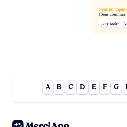
Sens principau
[Sens commun]
faire sauter
fa
A
B
C
D
E
F
G