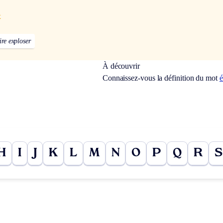
x
ire exploser
À découvrir
Connaissez-vous la définition du mot
é
H
I
J
K
L
M
N
O
P
Q
R
S