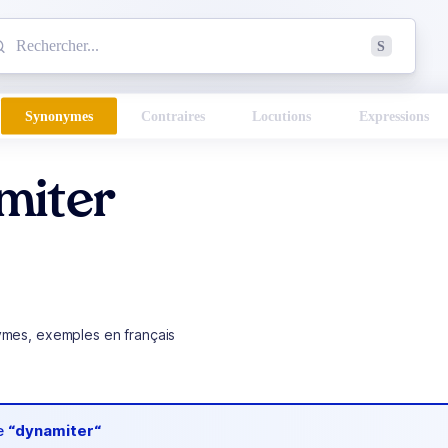
mmencez à chercher un mot dans le dictionnaire :
S
esults found.
Synonymes
Contraires
Locutions
Expressions
miter
ymes, exemples en français
de
“dynamiter“