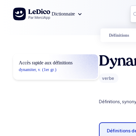
Aller au contenu
Co
Dictionnaire
0
r
Définitions
Dyna
Accès rapide aux définitions
dynamiter, v. (1er gr.)
verbe
Définitions, synon
Définitions 