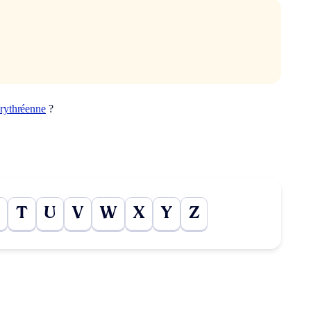
rythréenne
?
T
U
V
W
X
Y
Z