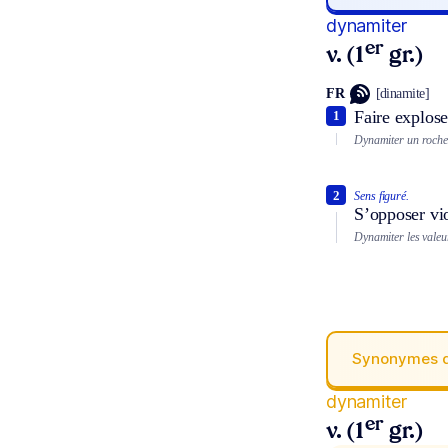
dynamiter
er
v. (1
gr.)
FR
[dinamite]
Faire explose
1
Dynamiter un rocher
2
Sens figuré.
S’opposer vio
Dynamiter les valeur
Synonymes 
dynamiter
er
v. (1
gr.)