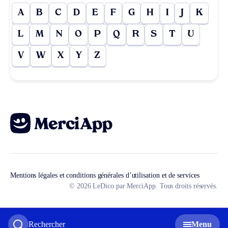
A
B
C
D
E
F
G
H
I
J
K
L
M
N
O
P
Q
R
S
T
U
V
W
X
Y
Z
Mentions légales et conditions générales d’utilisation et de services
© 2026 LeDico par MerciApp. Tous droits réservés.
Rechercher
Menu