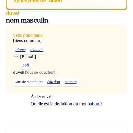
Synonymes de
“duvet“
duvet
nom masculin
Sens principaux
[Sens commun]
plume
plumule
↪
[P. anal.]
poil
duvet
[Pour se coucher]
sac de couchage
édredon
couette
À découvrir
Quelle est la définition du mot
bubon
?