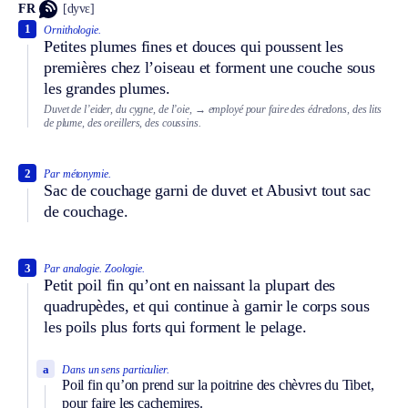
FR
[dyvɛ]
1
Ornithologie.
Petites plumes fines et douces qui poussent les
premières chez l’oiseau et forment une couche sous
les grandes plumes.
Duvet de l’eider, du cygne, de l’oie,
→ employé pour faire des édredons, des lits
de plume, des oreillers, des coussins.
2
Par métonymie.
Sac de couchage garni de duvet et
Abusivt
tout sac
de couchage.
3
Par analogie.
Zoologie.
Petit poil fin qu’ont en naissant la plupart des
quadrupèdes, et qui continue à garnir le corps sous
les poils plus forts qui forment le pelage.
a
Dans un sens particulier.
Poil fin qu’on prend sur la poitrine des chèvres du Tibet,
pour faire les cachemires.