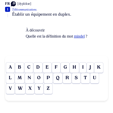
FR
[dyplɛkse]
1
Télécommunications.
Établir un équipement en duplex.
À découvrir
Quelle est la définition du mot
mindel
?
A
B
C
D
E
F
G
H
I
J
K
L
M
N
O
P
Q
R
S
T
U
V
W
X
Y
Z