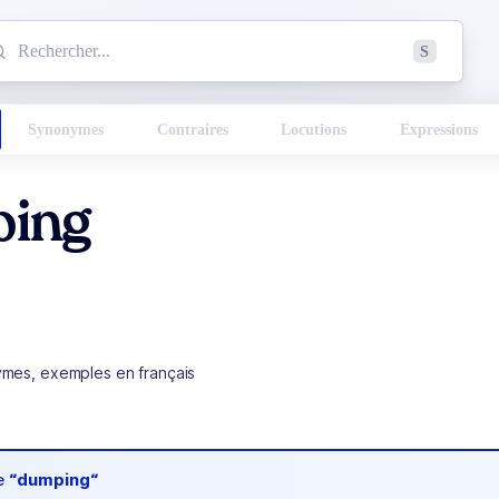
mmencez à chercher un mot dans le dictionnaire :
S
esults found.
Synonymes
Contraires
Locutions
Expressions
ing
ymes, exemples en français
de
“dumping“