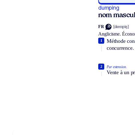
dumping
nom mascul
FR
[dœmpiŋ]
Anglicisme.
Écono
Méthode consi
1
concurrence.
2
Par extension.
Vente à un pr