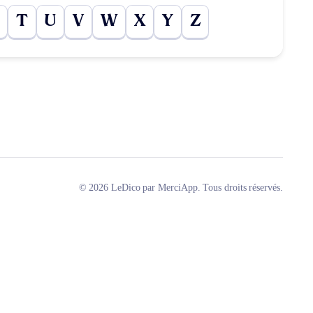
T
U
V
W
X
Y
Z
© 2026 LeDico par MerciApp. Tous droits réservés.