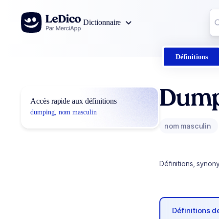
Aller au contenu
Co
Dictionnaire
0
r
Définitions
Dump
Accès rapide aux définitions
dumping, nom masculin
nom masculin
Définitions, synon
Définitions 