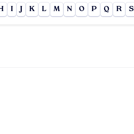
H
I
J
K
L
M
N
O
P
Q
R
S