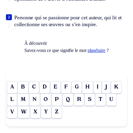
Personne qui se passionne pour cet auteur, qui lit et
2
collectionne ses œuvres ou s’en inspire.
À découvrir
Savez-vous ce que signifie le mot
planétaire
?
A
B
C
D
E
F
G
H
I
J
K
L
M
N
O
P
Q
R
S
T
U
V
W
X
Y
Z