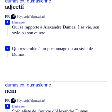
dumasien, dumasienne
adjectif
FR
[dymazjɛ̃, dymazjɛn]
1
Littérature.
Qui se rapporte à Alexandre Dumas, à sa vie, son
style ou son œuvre.
Qui ressemble à un personnage ou au style de
2
Dumas.
dumasien, dumasienne
nom
FR
[dymazjɛ̃, dymazjɛn]
1
Littérature.
Spécialiste de l’œuvre d’Alexandre Dumas.