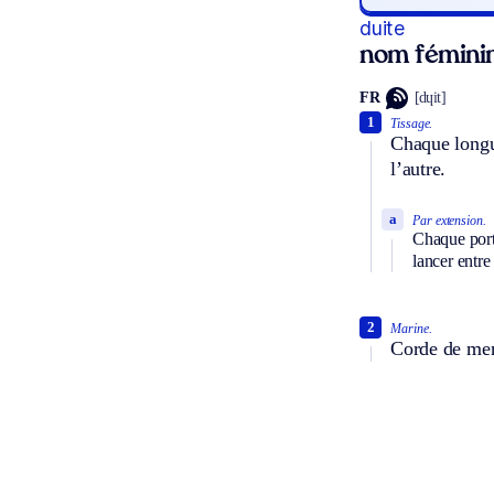
duite
nom fémini
FR
[dɥit]
1
Tissage.
Chaque longue
l’autre.
a
Par extension.
Chaque porti
lancer entre
2
Marine.
Corde de menu