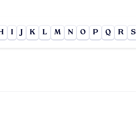
H
I
J
K
L
M
N
O
P
Q
R
S