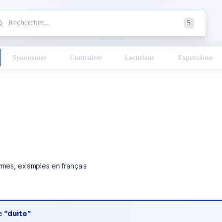
mmencez à chercher un mot dans le dictionnaire :
S
esults found.
Synonymes
Contraires
Locutions
Expressions
e
ymes, exemples en français
de
“duite“