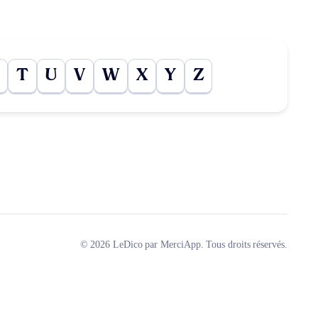
T
U
V
W
X
Y
Z
© 2026 LeDico par MerciApp. Tous droits réservés.