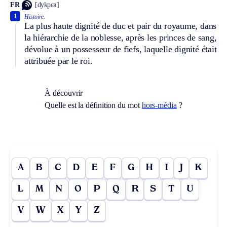
FR
[dykpɛʀ]
1
Histoire.
La plus haute dignité de duc et pair du royaume, dans
la hiérarchie de la noblesse, après les princes de sang,
dévolue à un possesseur de fiefs, laquelle dignité était
attribuée par le roi.
À découvrir
Quelle est la définition du mot
hors-média
?
A
B
C
D
E
F
G
H
I
J
K
L
M
N
O
P
Q
R
S
T
U
V
W
X
Y
Z