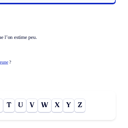
e l’on estime peu.
jeune
?
T
U
V
W
X
Y
Z