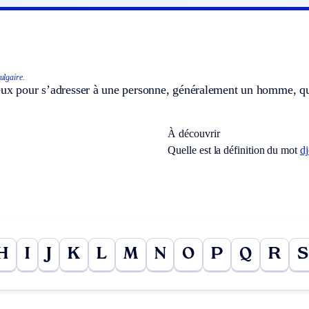
ulgaire.
eux pour s’adresser à une personne, généralement un homme, qu
À découvrir
Quelle est la définition du mot
d
H
I
J
K
L
M
N
O
P
Q
R
S