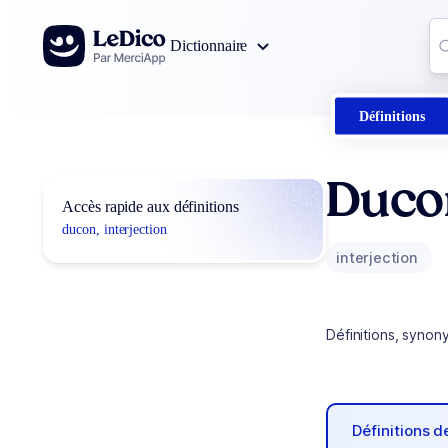
Aller au contenu
Co
Dictionnaire
0
r
Définitions
Duco
Accès rapide aux définitions
ducon, interjection
interjection
Définitions, synon
Définitions 