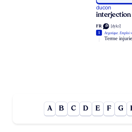
ducon
interjection
FR
[dykɔ̃]
1
Argotique.
Emploi v
Terme injuri
A
B
C
D
E
F
G