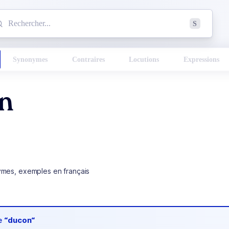
mmencez à chercher un mot dans le dictionnaire :
S
esults found.
Synonymes
Contraires
Locutions
Expressions
n
ymes, exemples en français
de
“ducon“