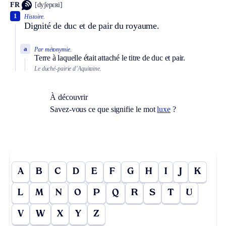
FR
[dyʃepɛʀi]
1
Histoire.
Dignité de duc et de pair du royaume.
a
Par métonymie.
Terre à laquelle était attaché le titre de duc et pair.
Le duché-pairie d’Aquitaine.
À découvrir
Savez-vous ce que signifie le mot
luxe
?
A
B
C
D
E
F
G
H
I
J
K
L
M
N
O
P
Q
R
S
T
U
V
W
X
Y
Z