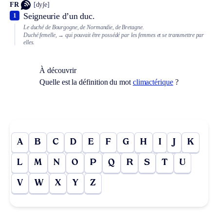
FR
[dyʃe]
Seigneurie d’un duc.
1
Le duché de Bourgogne, de Normandie, de Bretagne.
Duché femelle,
→ qui pouvait être possédé par les femmes et se transmettre par
elles.
À découvrir
Quelle est la définition du mot
climactérique
?
A
B
C
D
E
F
G
H
I
J
K
L
M
N
O
P
Q
R
S
T
U
V
W
X
Y
Z