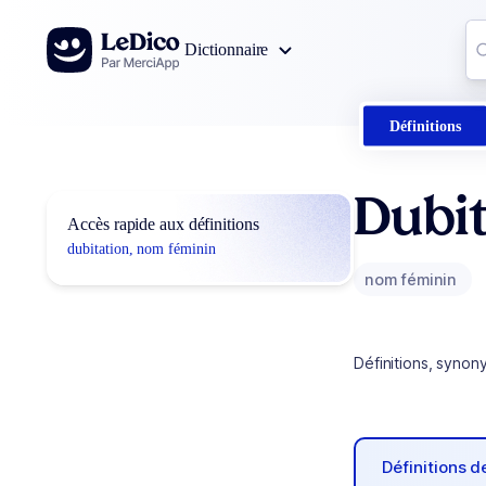
Aller au contenu
Co
Dictionnaire
0
r
Définitions
Dubit
Accès rapide aux définitions
dubitation, nom féminin
nom féminin
Définitions, synon
Définitions 