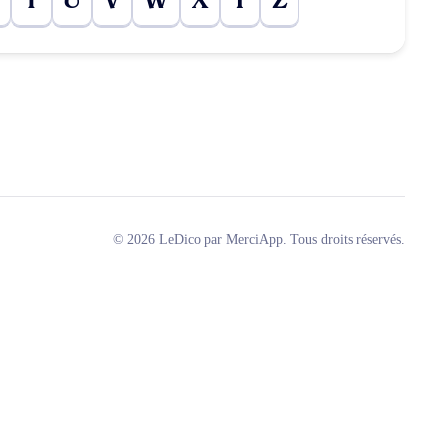
T
U
V
W
X
Y
Z
© 2026 LeDico par MerciApp. Tous droits réservés.