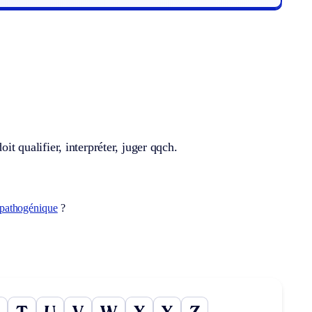
it qualifier, interpréter, juger qqch.
opathogénique
?