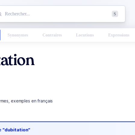
mmencez à chercher un mot dans le dictionnaire :
S
esults found.
Synonymes
Contraires
Locutions
Expressions
ation
ymes, exemples en français
de
“dubitation“