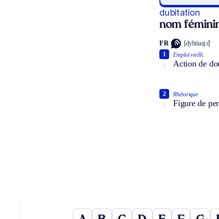
dubitation
nom fémini
FR
[dybitasjɔ̃]
1
Emploi vieilli.
Action de dou
2
Rhétorique.
Figure de pen