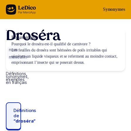
Aller au contenu
Synonymes
Droséra
En savoir plus
Pourquoi le droséra est-il qualifié de carnivore ?
nom
Les feuilles du droséra sont hérissées de poils irritables qui
sécrètent un liquide visqueux et se referment au moindre contact,
masculin
emprisonnant l’insecte qui se poserait dessus.
Définitions,
synonymes,
exemples
en français
Définitions
de
“droséra“