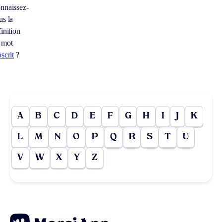
nnaissez-
us la
inition
 mot
scrit
?
A
B
C
D
E
F
G
H
I
J
K
L
M
N
O
P
Q
R
S
T
U
V
W
X
Y
Z