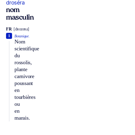
droséra
nom
masculin
FR
[dʀozeʀa]
1
Botanique.
Nom
scientifique
du
rossolis,
plante
carnivore
poussant
en
tourbières
ou
en
marais.