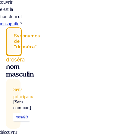
ouvrir
e est la
ition du mot
omusophile
?
Synonymes
de
“droséra“
droséra
nom
masculin
Sens
principaux
[Sens
commun]
rossolis
découvrir