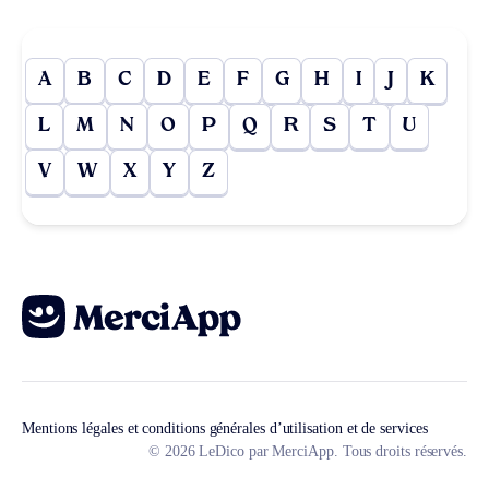
A
B
C
D
E
F
G
H
I
J
K
L
M
N
O
P
Q
R
S
T
U
V
W
X
Y
Z
Mentions légales et conditions générales d’utilisation et de services
© 2026 LeDico par MerciApp. Tous droits réservés.