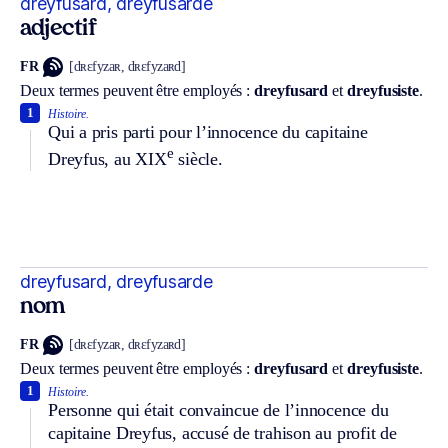
dreyfusard, dreyfusarde
adjectif
FR
[dʀɛfyzaʀ, dʀɛfyzaʀd]
Deux termes peuvent être employés :
dreyfusard
et
dreyfusiste
.
1
Histoire.
Qui a pris parti pour l’innocence du capitaine
e
Dreyfus, au XIX
siècle.
dreyfusard, dreyfusarde
nom
FR
[dʀɛfyzaʀ, dʀɛfyzaʀd]
Deux termes peuvent être employés :
dreyfusard
et
dreyfusiste
.
1
Histoire.
Personne qui était convaincue de l’innocence du
capitaine Dreyfus, accusé de trahison au profit de