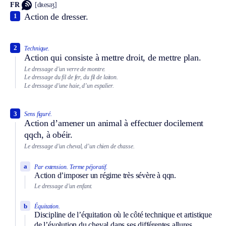
FR
[dʀesaʒ]
Action de dresser.
1
2
Technique.
Action qui consiste à mettre droit, de mettre plan.
Le dressage d’un verre de montre.
Le dressage du fil de fer, du fil de laiton.
Le dressage d’une haie, d’un espalier.
3
Sens figuré.
Action d’amener un animal à effectuer docilement
qqch, à obéir.
Le dressage d’un cheval, d’un chien de chasse.
a
Par extension.
Terme péjoratif.
Action d’imposer un régime très sévère à qqn.
Le dressage d’un enfant.
b
Équitation.
Discipline de l’équitation où le côté technique et artistique
de l’évolution du cheval dans ses différentes allures,