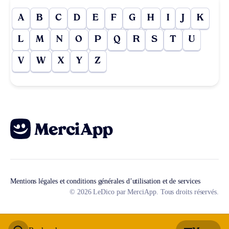
A
B
C
D
E
F
G
H
I
J
K
L
M
N
O
P
Q
R
S
T
U
V
W
X
Y
Z
Mentions légales et conditions générales d’utilisation et de services
© 2026 LeDico par MerciApp. Tous droits réservés.