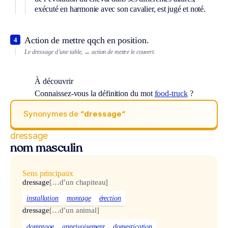
exécuté en harmonie avec son cavalier, est jugé et noté.
Action de mettre qqch en position.
4
Le dressage d’une table,
→ action de mettre le couvert.
À découvrir
Connaissez-vous la définition du mot
food-truck
?
Synonymes de
“dressage“
dressage
nom masculin
Sens principaux
dressage
[…d’un chapiteau]
installation
montage
érection
dressage
[…d’un animal]
domptage
apprivoisement
domestication