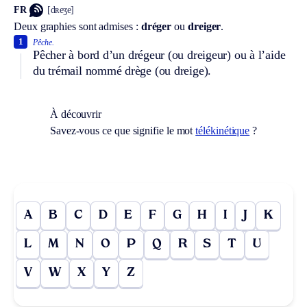
FR
[dʀeʒe]
Deux graphies sont admises :
dréger
ou
dreiger
.
1
Pêche.
Pêcher à bord d’un drégeur (ou dreigeur) ou à l’aide
du trémail nommé drège (ou dreige).
À découvrir
Savez-vous ce que signifie le mot
télékinétique
?
A
B
C
D
E
F
G
H
I
J
K
L
M
N
O
P
Q
R
S
T
U
V
W
X
Y
Z