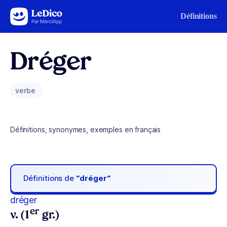
Aller au contenu
Définitions
Dréger
verbe
Définitions, synonymes, exemples en français
Définitions de
“dréger“
dréger
er
v. (1
gr.)