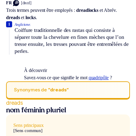
FR
[dʀɛd]
Trois termes peuvent être employés :
dreadlocks
et
Abrév.
dreads
et
locks
.
1
Anglicisme.
Coiffure traditionnelle des rastas qui consiste à
séparer toute la chevelure en fines mèches que l’on
tresse ensuite, les tresses pouvant être entremêlées de
perles.
À découvrir
Savez-vous ce que signifie le mot
quadripôle
?
Synonymes de
“dreads“
dreads
nom féminin pluriel
Sens principaux
[Sens commun]