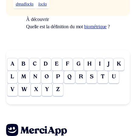
dreadlocks
locks
À découvrir
Quelle est la définition du mot
biométrique
?
A
B
C
D
E
F
G
H
I
J
K
L
M
N
O
P
Q
R
S
T
U
V
W
X
Y
Z