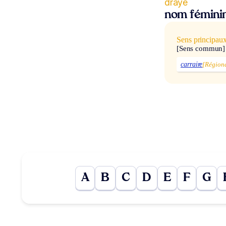
draye
nom fémini
Sens principau
[Sens commun]
carraire
[Régiona
A
B
C
D
E
F
G