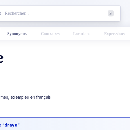
mmencez à chercher un mot dans le dictionnaire :
S
esults found.
Synonymes
Contraires
Locutions
Expressions
e
ymes, exemples en français
de
“draye“