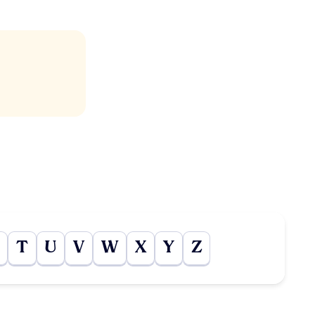
T
U
V
W
X
Y
Z