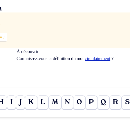
n
x
l.]
À découvrir
Connaissez-vous la définition du mot
circulairement
?
H
I
J
K
L
M
N
O
P
Q
R
S