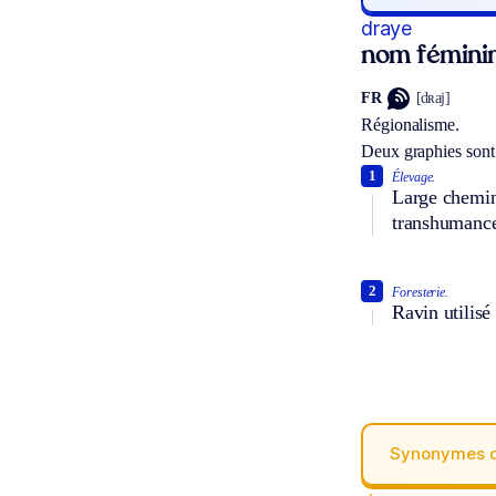
draye
nom fémini
FR
[dʀaj]
Régionalisme.
Deux graphies sont
1
Élevage.
Large chemin 
transhumanc
2
Foresterie.
Ravin utilisé
Synonymes 