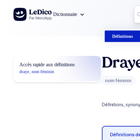
Aller au contenu
Co
Dictionnaire
0
r
Définitions
Dray
Accès rapide aux définitions
draye, nom féminin
nom féminin
Définitions, synon
Définitions 