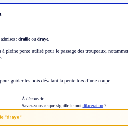
n
 admises :
draille
ou
draye
.
à pleine pente utilisé pour le passage des troupeaux, notammen
e.
 pour guider les bois dévalant la pente lors d’une coupe.
À découvrir
Savez-vous ce que signifie le mot
dilacération
?
de
“draye“