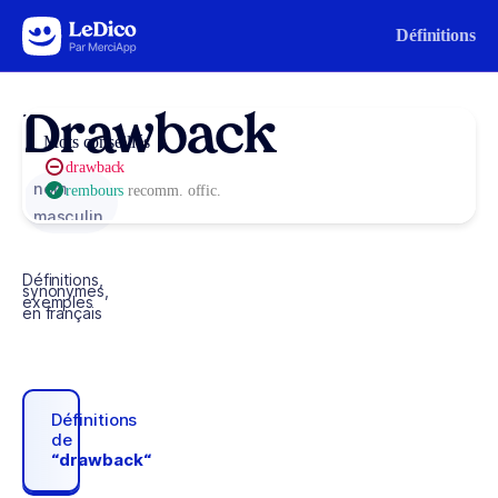
Aller au contenu
Définitions
Drawback
Mots conseillés
drawback
nom
rembours
recomm. offic.
masculin
Définitions,
synonymes,
exemples
en français
Définitions
de
“drawback“