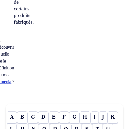
de
certains
produits
fabriqués.
À
écouvrir
uelle
st la
éfinition
u mot
imenia
?
A
B
C
D
E
F
G
H
I
J
K