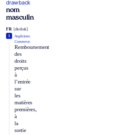
drawback
nom
masculin
FR
[dʀobak]
1
Anglicisme.
Commerce.
Remboursement
des
droits
perçus
à
l’entrée
sur
les
matières
premières,
à
la
sortie