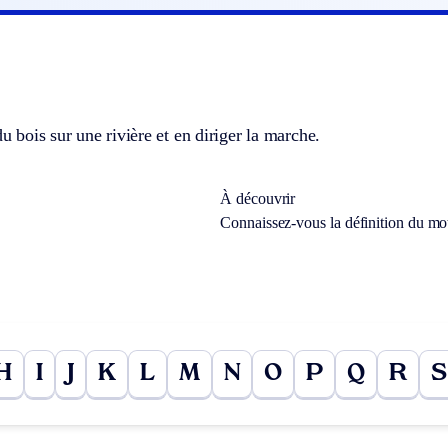
du bois sur une rivière et en diriger la marche.
À découvrir
Connaissez-vous la définition du m
H
I
J
K
L
M
N
O
P
Q
R
S