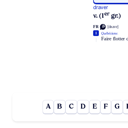
draver
er
v. (1
gr.)
FR
[dʀave]
1
Québécisme.
Faire flotter 
A
B
C
D
E
F
G