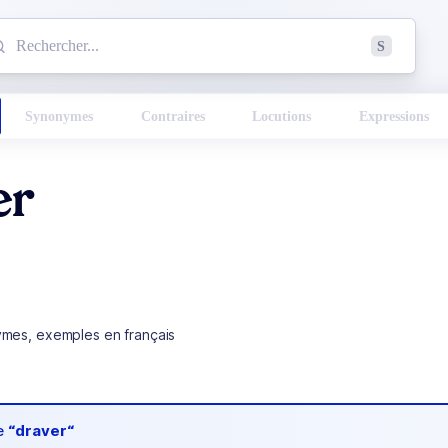
mmencez à chercher un mot dans le dictionnaire :
S
esults found.
Synonymes
Contraires
Locutions
Expressions
er
ymes, exemples en français
de
“draver“