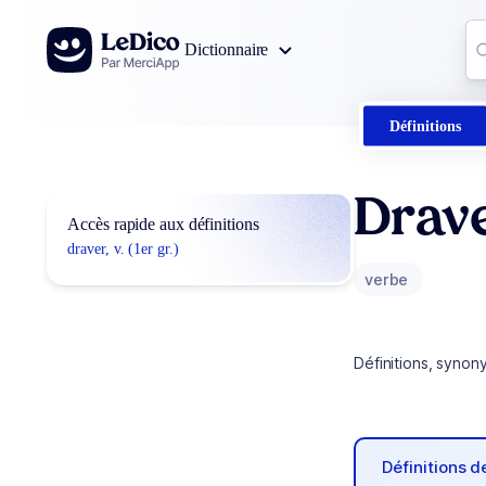
Aller au contenu
Co
Dictionnaire
0
r
Définitions
Drav
Accès rapide aux définitions
draver, v. (1er gr.)
verbe
Définitions, synon
Définitions 