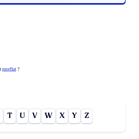
ot
morflat
?
T
U
V
W
X
Y
Z