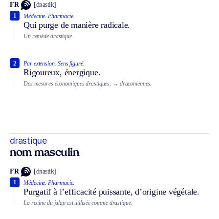
FR
[dʀastik]
1
Médecine.
Pharmacie.
Qui purge de manière radicale.
Un remède drastique.
2
Par extension.
Sens figuré.
Rigoureux, énergique.
Des mesures économiques drastiques,
→ draconiennes.
drastique
nom masculin
FR
[dʀastik]
1
Médecine.
Pharmacie.
Purgatif à l’efficacité puissante, d’origine végétale.
La racine du jalap est utilisée comme drastique.