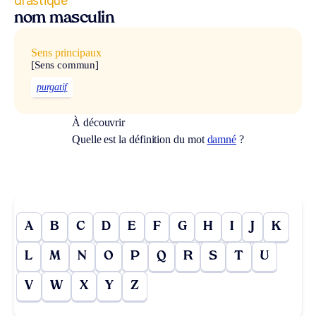
drastique
nom masculin
Sens principaux
[Sens commun]
purgatif
À découvrir
Quelle est la définition du mot
damné
?
A
B
C
D
E
F
G
H
I
J
K
L
M
N
O
P
Q
R
S
T
U
V
W
X
Y
Z