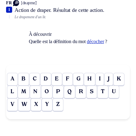
FR
[dʀapmɑ̃]
Action de draper. Résultat de cette action.
1
Le drapement d’un lit.
À découvrir
Quelle est la définition du mot
décocher
?
A
B
C
D
E
F
G
H
I
J
K
L
M
N
O
P
Q
R
S
T
U
V
W
X
Y
Z