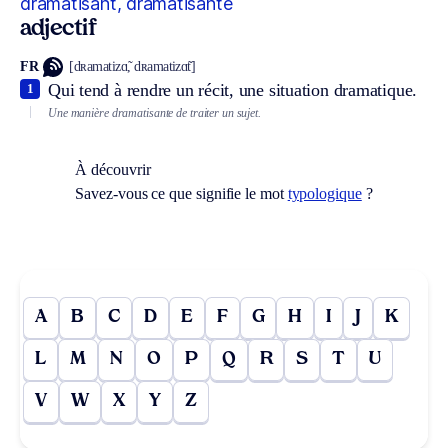
dramatisant, dramatisante
adjectif
FR
[dʀamatizɑ̃, dʀamatizɑ̃t]
Qui tend à rendre un récit, une situation dramatique.
1
Une manière dramatisante de traiter un sujet.
À découvrir
Savez-vous ce que signifie le mot
typologique
?
A
B
C
D
E
F
G
H
I
J
K
L
M
N
O
P
Q
R
S
T
U
V
W
X
Y
Z