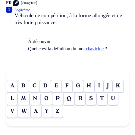
FR
[dʀagstɛʀ]
1
Anglicisme.
Véhicule de compétition, à la forme allongée et de
très forte puissance.
À découvrir
Quelle est la définition du mot
chavicine
?
A
B
C
D
E
F
G
H
I
J
K
L
M
N
O
P
Q
R
S
T
U
V
W
X
Y
Z