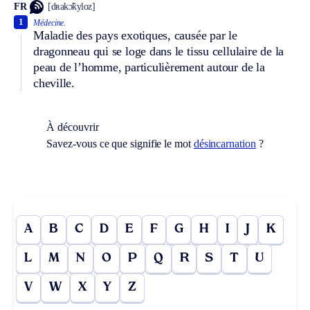
FR
[dʀakɔ̃kyloz]
1
Médecine.
Maladie des pays exotiques, causée par le
dragonneau qui se loge dans le tissu cellulaire de la
peau de l’homme, particulièrement autour de la
cheville.
À découvrir
Savez-vous ce que signifie le mot
désincarnation
?
A
B
C
D
E
F
G
H
I
J
K
L
M
N
O
P
Q
R
S
T
U
V
W
X
Y
Z