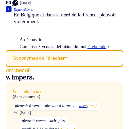
FR
[dʀaʃe]
1
Régionalisme.
En Belgique et dans le nord de la France, pleuvoir
violemment.
À découvrir
Connaissez-vous la définition du mot
térébratule
?
Synonymes de
“dracher“
dracher (il)
v. impers.
Sens principaux
[Sens commun]
pleuvoir à verse
pleuvoir à torrents
vaser
[Pop.]
↪
[Fam.]
pleuvoir comme vache pisse