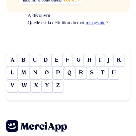
mouiller à boire debout
[Québec.]
À découvrir
Quelle est la définition du mot
misogynie
?
A
B
C
D
E
F
G
H
I
J
K
L
M
N
O
P
Q
R
S
T
U
V
W
X
Y
Z