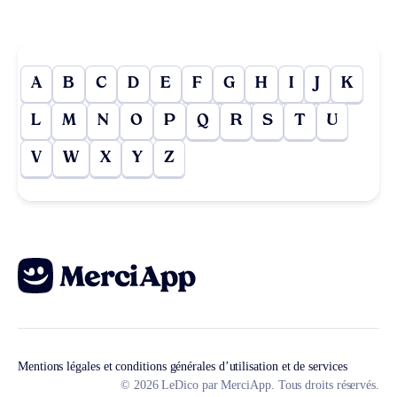
A
B
C
D
E
F
G
H
I
J
K
L
M
N
O
P
Q
R
S
T
U
V
W
X
Y
Z
Mentions légales et conditions générales d’utilisation et de services
© 2026 LeDico par MerciApp. Tous droits réservés.