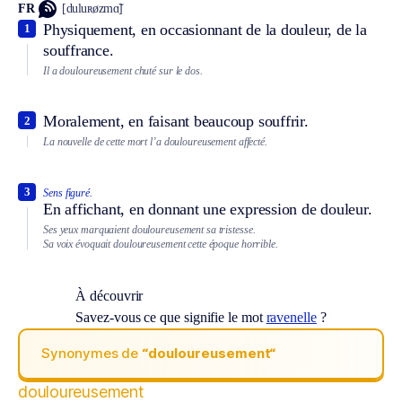
FR
[duluʀøzmɑ̃]
Physiquement, en occasionnant de la douleur, de la
1
souffrance.
Il a douloureusement chuté sur le dos.
Moralement, en faisant beaucoup souffrir.
2
La nouvelle de cette mort l’a douloureusement affecté.
3
Sens figuré.
En affichant, en donnant une expression de douleur.
Ses yeux marquaient douloureusement sa tristesse.
Sa voix évoquait douloureusement cette époque horrible.
À découvrir
Savez-vous ce que signifie le mot
ravenelle
?
Synonymes de
“douloureusement“
douloureusement