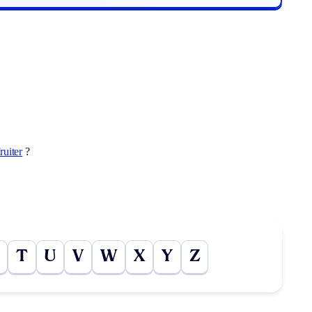
ruiter
?
T
U
V
W
X
Y
Z