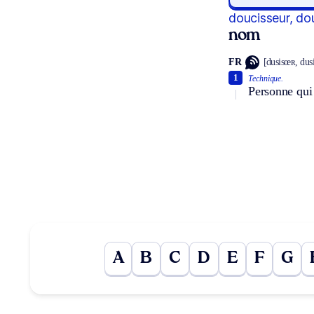
doucisseur, do
nom
FR
[dusisœʀ, dus
1
Technique.
Personne qui 
A
B
C
D
E
F
G