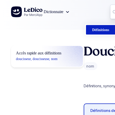
Aller au contenu
Co
Dictionnaire
0
r
Définitions
Douc
Accès rapide aux définitions
doucisseur, doucisseuse, nom
nom
Définitions, synon
Définitions 