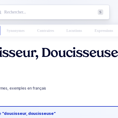
mmencez à chercher un mot dans le dictionnaire :
S
esults found.
Synonymes
Contraires
Locutions
Expressions
isseur, Doucisseus
ymes, exemples en français
de
“doucisseur, doucisseuse“