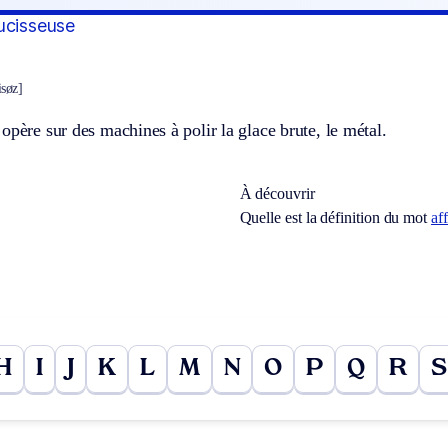
ucisseuse
isøz]
opère sur des machines à polir la glace brute, le métal.
À découvrir
Quelle est la définition du mot
aff
H
I
J
K
L
M
N
O
P
Q
R
S