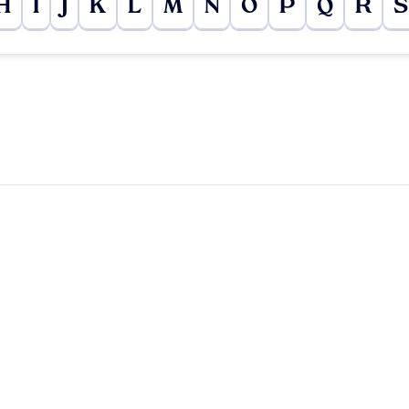
H
I
J
K
L
M
N
O
P
Q
R
S