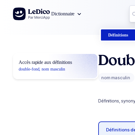
Aller au contenu
Co
Dictionnaire
0
r
Définitions
Doub
Accès rapide aux définitions
double-fond, nom masculin
nom masculin
Définitions, synon
Définitions 