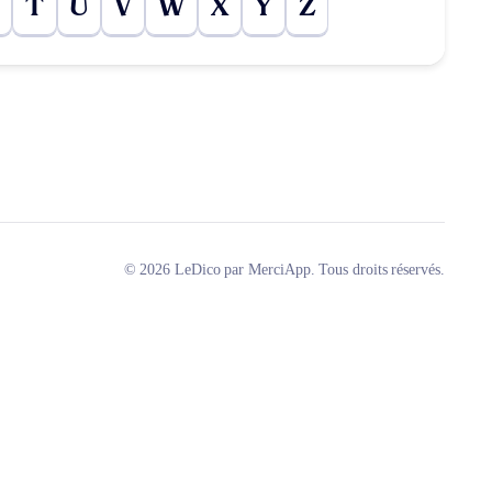
T
U
V
W
X
Y
Z
© 2026 LeDico par MerciApp. Tous droits réservés.