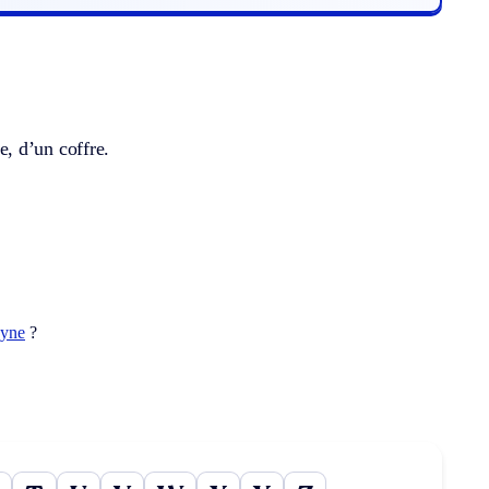
, d’un coffre.
yne
?