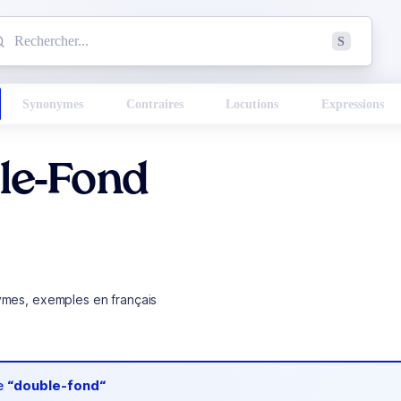
mmencez à chercher un mot dans le dictionnaire :
S
esults found.
Synonymes
Contraires
Locutions
Expressions
le-Fond
ymes, exemples en français
de
“double-fond“