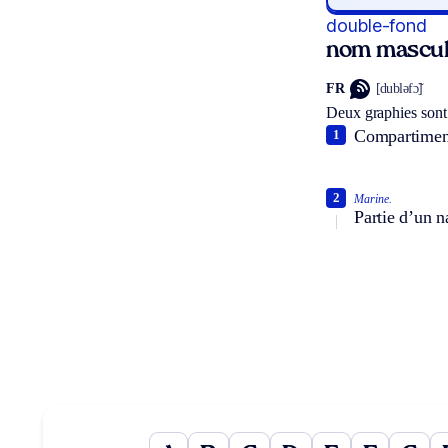
double-fond
nom mascul
FR
[dubləfɔ̃]
Deux graphies sont
Compartiment
1
2
Marine.
Partie d’un na