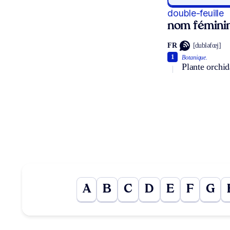
double-feuille
nom fémini
FR
[dubləfœj]
1
Botanique.
Plante orchi
A
B
C
D
E
F
G