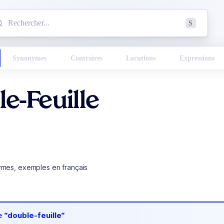
mmencez à chercher un mot dans le dictionnaire :
S
esults found.
Synonymes
Contraires
Locutions
Expressions
e-Feuille
ymes, exemples en français
de
“double-feuille“