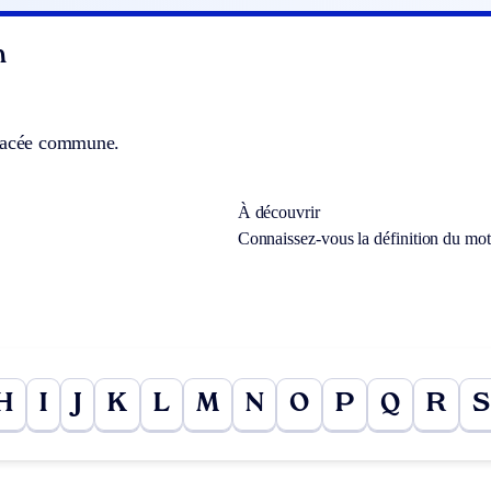
n
dacée commune.
À découvrir
Connaissez-vous la définition du mo
H
I
J
K
L
M
N
O
P
Q
R
S