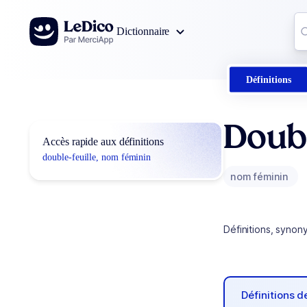
Aller au contenu
Co
Dictionnaire
0
r
Définitions
Doubl
Accès rapide aux définitions
double-feuille, nom féminin
nom féminin
Définitions, synon
Définitions 