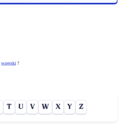
t
waveski
?
T
U
V
W
X
Y
Z